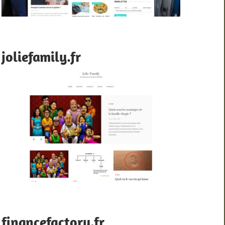
joliefamily.fr
financefactory.fr