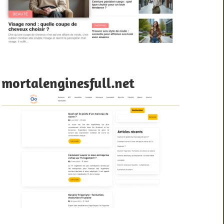
mortalenginesfull.net